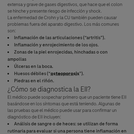
extensa y grave de gases digestivos, que hace que el colon
se hinche y presente riesgo de infección y shock.
La
enfermedad de Crohn
y la CU también pueden causar
problemas fuera del aparato digestivo. Los más comunes
son:
Inflamación de las articulaciones (“artritis”).
Inflamación y enrojecimiento de los ojos.
Zonas de la piel enrojecidas, hinchadas o con
ampollas
Úlceras en la boca.
Huesos débiles (“
osteoporosis
”).
Piedras en el riñón.
¿Cómo se diagnostica la EII?
El médico puede sospechar primero que un paciente tiene EII
basándose en los síntomas que está teniendo. Algunas de
las pruebas que el médico puede usar para confirmar un
diagnóstico de EII incluyen:
Análisis de sangre o de heces: se utilizan de forma
rutinaria para evaluar si una persona tiene inflamación en