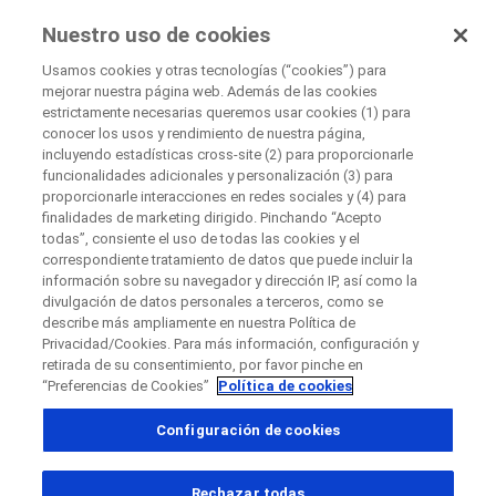
Ensayos Clínicos
Nuestro uso de cookies
por Roche
Usamos cookies y otras tecnologías (“cookies”) para
mejorar nuestra página web. Además de las cookies
Descripción General Del Área Terapéutica
estrictamente necesarias queremos usar cookies (1) para
Cerrar
Desorden Autoinmune
conocer los usos y rendimiento de nuestra página,
incluyendo estadísticas cross-site (2) para proporcionarle
Enfermedad Inflamatoria Intestinal (EII)
funcionalidades adicionales y personalización (3) para
Enfermedad de Crohn
Cerrar
proporcionarle interacciones en redes sociales y (4) para
finalidades de marketing dirigido. Pinchando “Acepto
Contacte directamente con el patrocinador para
todas”, consiente el uso de todas las cookies y el
correspondiente tratamiento de datos que puede incluir la
preguntas
información sobre su navegador y dirección IP, así como la
Enfermedad de
Si tiene preguntas complete el siguiente formulario
divulgación de datos personales a terceros, como se
describe más ampliamente en nuestra Política de
Crohn
Privacidad/Cookies. Para más información, configuración y
retirada de su consentimiento, por favor pinche en
“Preferencias de Cookies”
Política de cookies
País
Configuración de cookies
, selected
Perú
¿Qué es la enfermedad inflamatoria
Rechazar todas