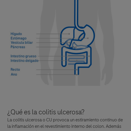
Detalles de la pregunta
Pregunta
¿Qué es la colitis ulcerosa?
Por favor seleccione su opción de contacto*
La colitis ulcerosa o CU provoca un estiramiento continuo de
la inflamación en el revestimiento interno del colon. Además