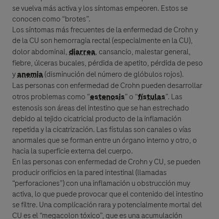
se vuelva más activa y los síntomas empeoren. Estos se
conocen como “brotes”.
Los síntomas más frecuentes de la
enfermedad de Crohn
y
de la CU son hemorragia rectal (especialmente en la CU),
dolor abdominal,
diarrea
, cansancio, malestar general,
fiebre, úlceras bucales, pérdida de apetito, pérdida de peso
y
anemia
(disminución del número de glóbulos rojos).
Las personas con
enfermedad de Crohn
pueden desarrollar
otros problemas como “
estenosis
” o “
fístulas
”. Las
estenosis
son áreas del intestino que se han estrechado
debido al tejido cicatricial producto de la inflamación
repetida y la cicatrización. Las
fístulas
son canales o vías
anormales que se forman entre un órgano interno y otro, o
hacia la superficie externa del cuerpo.
En las personas con
enfermedad de Crohn
y CU, se pueden
producir orificios en la pared intestinal (llamadas
“perforaciones”) con una inflamación u obstrucción muy
activa, lo que puede provocar que el contenido del intestino
se filtre. Una complicación rara y potencialmente mortal del
CU es el “megacolon tóxico”, que es una acumulación