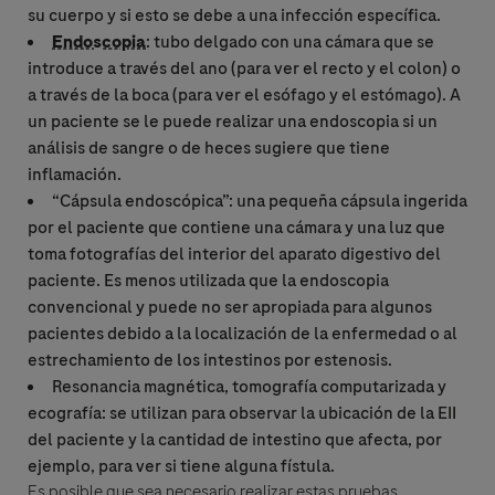
su cuerpo y si esto se debe a una infección específica.
Endoscopia
: tubo delgado con una cámara que se
introduce a través del ano (para ver el recto y el colon) o
a través de la boca (para ver el esófago y el estómago). A
un paciente se le puede realizar una
endoscopia
si un
análisis de sangre o de heces sugiere que tiene
inflamación.
“Cápsula endoscópica”: una pequeña cápsula ingerida
por el paciente que contiene una cámara y una luz que
toma fotografías del interior del aparato digestivo del
paciente. Es menos utilizada que la
endoscopia
convencional y puede no ser apropiada para algunos
pacientes debido a la localización de la enfermedad o al
estrechamiento de los intestinos por
estenosis
.
Resonancia magnética, tomografía computarizada y
ecografía: se utilizan para observar la ubicación de la EII
del paciente y la cantidad de intestino que afecta, por
ejemplo, para ver si tiene alguna fístula.
Es posible que sea necesario realizar estas pruebas