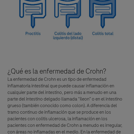
Doy consentimiento para que mis datos se procesen con el fin de
responder a mi consulta y de conformidad con la Política de
Privacidad y el Aviso de privacidad de Roche para
Farmacovigilancia.
¿Qué es la
enfermedad de Crohn
?
La
enfermedad de Crohn
es un tipo de enfermedad
inflamatoria intestinal que puede causar inflamación en
Enviar la solicitud
cualquier parte del intestino, pero más a menudo en una
parte del intestino delgado llamada “íleon” o en el intestino
grueso (también conocido como colon). A diferencia del
tramo continuo de inflamación que se produce en los
pacientes con colitis ulcerosa, la inflamación en los
pacientes con
enfermedad de Crohn
a menudo es irregular,
con áreas no inflamadas en el medio. En la
enfermedad de