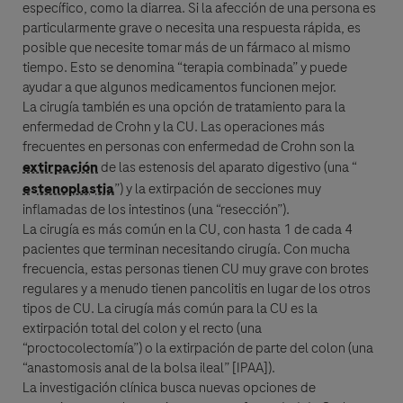
específico, como la
diarrea
. Si la afección de una persona es
particularmente grave o necesita una respuesta rápida, es
posible que necesite tomar más de un fármaco al mismo
tiempo. Esto se denomina “terapia combinada” y puede
ayudar a que algunos medicamentos funcionen mejor.
La cirugía también es una opción de tratamiento para la
enfermedad de Crohn
y la CU. Las operaciones más
frecuentes en personas con
enfermedad de Crohn
son la
extirpación
de las
estenosis
del aparato digestivo (una “
estenoplastia
”) y la
extirpación
de secciones muy
inflamadas de los intestinos (una “resección”).
La cirugía es más común en la CU, con hasta 1 de cada 4
pacientes que terminan necesitando cirugía. Con mucha
frecuencia, estas personas tienen CU muy grave con brotes
regulares y a menudo tienen
pancolitis
en lugar de los otros
tipos de CU. La cirugía más común para la CU es la
extirpación
total del colon y el recto (una
“proctocolectomía”) o la
extirpación
de parte del colon (una
“anastomosis anal de la bolsa ileal” [IPAA]).
La investigación clínica busca nuevas opciones de