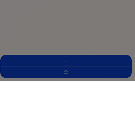
...
Buscador De Ensayos Clínicos
Detalles del ensayo clínico
WA29748 Estudio para evaluar la