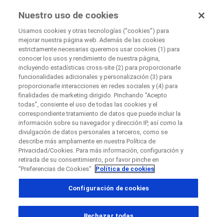
Ensayos Clínicos
Nuestro uso de cookies
por Roche
Usamos cookies y otras tecnologías (“cookies”) para
mejorar nuestra página web. Además de las cookies
+
estrictamente necesarias queremos usar cookies (1) para
Cerrar
conocer los usos y rendimiento de nuestra página,
−
incluyendo estadísticas cross-site (2) para proporcionarle
funcionalidades adicionales y personalización (3) para
Cerrar
proporcionarle interacciones en redes sociales y (4) para
finalidades de marketing dirigido. Pinchando “Acepto
Contacte directamente con el patrocinador para
todas”, consiente el uso de todas las cookies y el
correspondiente tratamiento de datos que puede incluir la
preguntas
información sobre su navegador y dirección IP, así como la
Buscar centros médicos participantes
Si tiene preguntas complete el siguiente formulario
divulgación de datos personales a terceros, como se
describe más ampliamente en nuestra Política de
Privacidad/Cookies. Para más información, configuración y
retirada de su consentimiento, por favor pinche en
“Preferencias de Cookies”
Política de cookies
País
Configuración de cookies
, selected
Perú
Rechazar todas