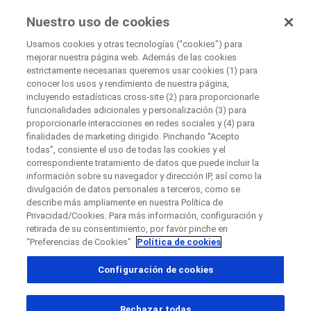
Ensayos Clínicos
Nuestro uso de cookies
por Roche
Usamos cookies y otras tecnologías (“cookies”) para
mejorar nuestra página web. Además de las cookies
Descripción General Del Área Terapéutica
estrictamente necesarias queremos usar cookies (1) para
Cerrar
Cardiovascular Disorder
conocer los usos y rendimiento de nuestra página,
incluyendo estadísticas cross-site (2) para proporcionarle
funcionalidades adicionales y personalización (3) para
Cerrar
proporcionarle interacciones en redes sociales y (4) para
finalidades de marketing dirigido. Pinchando “Acepto
Contacte directamente con el patrocinador para
Cardiovascular
todas”, consiente el uso de todas las cookies y el
correspondiente tratamiento de datos que puede incluir la
preguntas
Disorder
información sobre su navegador y dirección IP, así como la
Si tiene preguntas complete el siguiente formulario
divulgación de datos personales a terceros, como se
describe más ampliamente en nuestra Política de
Privacidad/Cookies. Para más información, configuración y
retirada de su consentimiento, por favor pinche en
“Preferencias de Cookies”
Política de cookies
País
Configuración de cookies
, selected
Perú
Rechazar todas