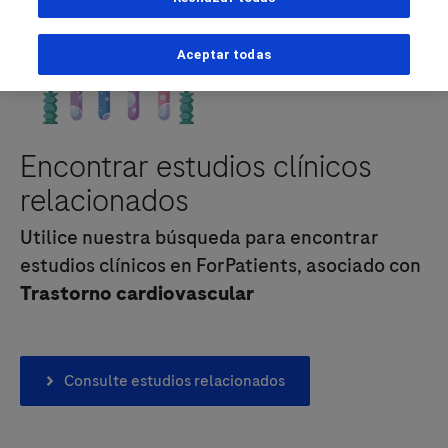
Detalles personales
Aceptar todas
Nombre
Encontrar estudios clínicos
relacionados
Apellido
Utilice nuestra búsqueda para encontrar
estudios clínicos en ForPatients, asociado con
Trastorno cardiovascular
Correo electrónico
Consulte estudios relacionados
¿Quién es Usted?