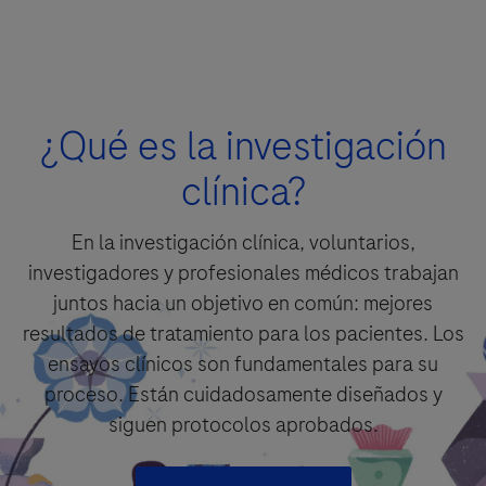
Detalles de la pregunta
¿Qué es la investigación
Pregunta
clínica?
En la investigación clínica, voluntarios,
investigadores y profesionales médicos trabajan
juntos hacia un objetivo en común: mejores
resultados de tratamiento para los pacientes. Los
ensayos clínicos son fundamentales para su
proceso. Están cuidadosamente diseñados y
siguen protocolos aprobados.
Por favor seleccione su opción de contacto*