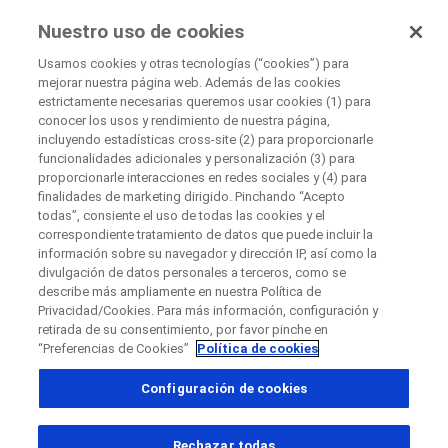
Ensayos Clínicos
Nuestro uso de cookies
por Roche
Usamos cookies y otras tecnologías (“cookies”) para
mejorar nuestra página web. Además de las cookies
+
estrictamente necesarias queremos usar cookies (1) para
Cerrar
conocer los usos y rendimiento de nuestra página,
−
incluyendo estadísticas cross-site (2) para proporcionarle
funcionalidades adicionales y personalización (3) para
Cerrar
proporcionarle interacciones en redes sociales y (4) para
finalidades de marketing dirigido. Pinchando “Acepto
Contacte directamente con el patrocinador para
todas”, consiente el uso de todas las cookies y el
correspondiente tratamiento de datos que puede incluir la
preguntas
información sobre su navegador y dirección IP, así como la
Buscar centros médicos participantes
Si tiene preguntas complete el siguiente formulario
divulgación de datos personales a terceros, como se
describe más ampliamente en nuestra Política de
Privacidad/Cookies. Para más información, configuración y
retirada de su consentimiento, por favor pinche en
“Preferencias de Cookies”
Política de cookies
País
Configuración de cookies
, selected
Perú
Rechazar todas