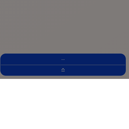
...
Buscador De Ensayos Clínicos
Detalles del ensayo clínico